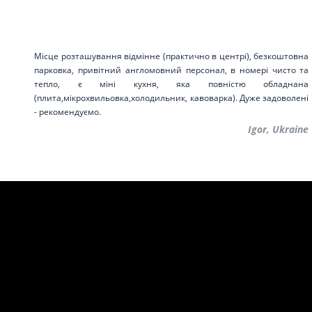
Місце розташування відмінне (практично в центрі), безкоштовна
парковка, привітний англомовний персонал, в номері чисто та
тепло, є міні кухня, яка повністю обладнана
(плита,мікрохвильовка,холодильник, кавоварка). Дуже задоволені
- рекомендуємо.
Igor, Ukraine