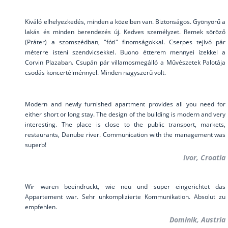
Kiváló elhelyezkedés, minden a közelben van. Biztonságos. Gyönyörű a
lakás és minden berendezés új. Kedves személyzet. Remek söröző
(Práter) a szomszédban, "fóti" finomságokkal. Cserpes tejívó pár
méterre isteni szendvicsekkel. Buono étterem mennyei ízekkel a
Corvin Plazaban. Csupán pár villamosmegálló a Művészetek Palotája
csodás koncertélménnyel. Minden nagyszerű volt.
Rita, Magyarország
Modern and newly furnished apartment provides all you need for
either short or long stay. The design of the building is modern and very
interesting. The place is close to the public transport, markets,
restaurants, Danube river. Communication with the management was
superb!
Ivor, Croatia
Wir waren beeindruckt, wie neu und super eingerichtet das
Appartement war. Sehr unkomplizierte Kommunikation. Absolut zu
empfehlen.
Dominik, Austria