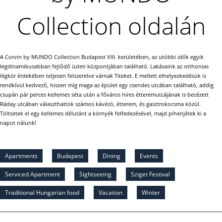
Collection oldalán
A Corvin by MUNDO
Collection Budapest VIII. kerületében, az utóbbi idők egyik
legdinamikusabban fejlődő üzleti központjában található. Lakásaink az otthonias
légkör érdekében teljesen felszerelve várnak Titeket. E mellett elhelyezkedésük is
rendkívül kedvező, hiszen míg maga az épület egy csendes utcában található, addig
csupán pár perces kellemes séta után a főváros híres étteremutcájának is becézett
Ráday utcában választhattok számos kávézó, étterem, és gasztrokocsma közül.
Töltsetek el egy kellemes délutánt a környék felfedezésével, majd pihenjétek ki a
napot nálunk!
Apartments
Budapest
Dining
Events
Serviced Apartment
Sightseeing
Sziget Festival
Traditional Hungarian food
Vacation
Winter